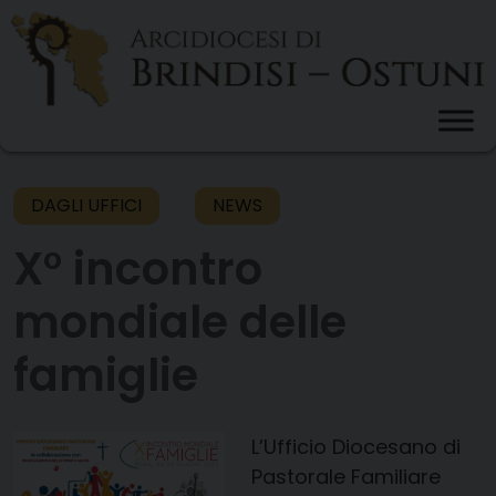
Skip
to
content
DAGLI UFFICI
NEWS
X° incontro
mondiale delle
famiglie
L’Ufficio Diocesano di
Pastorale Familiare