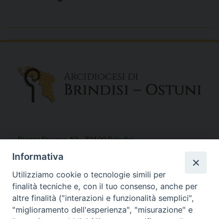
Piazza Duomo, 12 - 72100 Brindisi
Tel 0831.521958
Informativa
Fax 0831.528315
Utilizziamo cookie o tecnologie simili per
finalità tecniche e, con il tuo consenso, anche per
altre finalità ("interazioni e funzionalità semplici",
"miglioramento dell'esperienza", "misurazione" e
Orari Curia