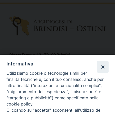
Piazza Duomo, 12 - 72100 Brindisi
Tel 0831.521958
Informativa
Fax 0831.528315
Utilizziamo cookie o tecnologie simili per
finalità tecniche e, con il tuo consenso, anche per
altre finalità ("interazioni e funzionalità semplici",
"miglioramento dell'esperienza", "misurazione" e
Orari Curia
"targeting e pubblicità") come specificato nella
Mar. / Mer. / Giov. ore 9 - 13
cookie policy.
nei mesi estivi solo Martedì ore 9 - 13
Cliccando su "accetta" acconsenti all'utilizzo dei