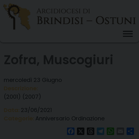
Skip
to
content
Zofra, Muscogiuri
mercoledì
23
Giugno
Descrizione:
(2001) (2007)
Data:
23/06/2021
Categorie:
Anniversario Ordinazione
Facebook
X
Threads
Telegram
WhatsAp
Email
Co