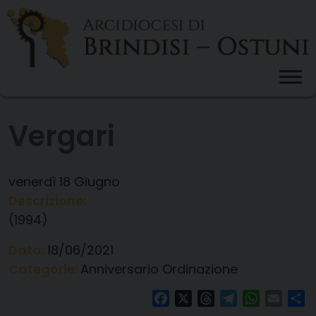
Skip
to
content
Vergari
venerdì
18
Giugno
Descrizione:
(1994)
Data:
18/06/2021
Categorie:
Anniversario Ordinazione
Facebook
X
Threads
Telegram
WhatsAp
Email
Co