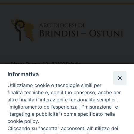
Piazza Duomo, 12 - 72100 Brindisi
Tel 0831.521958
Informativa
Fax 0831.528315
Utilizziamo cookie o tecnologie simili per
finalità tecniche e, con il tuo consenso, anche per
altre finalità ("interazioni e funzionalità semplici",
"miglioramento dell'esperienza", "misurazione" e
Orari Curia
"targeting e pubblicità") come specificato nella
Mar. / Mer. / Giov. ore 9 - 13
cookie policy.
nei mesi estivi solo Martedì ore 9 - 13
Cliccando su "accetta" acconsenti all'utilizzo dei