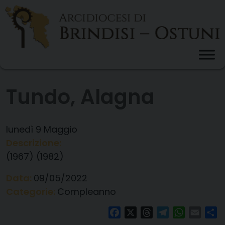
Skip
to
content
Tundo, Alagna
lunedì
9
Maggio
Descrizione:
(1967) (1982)
Data:
09/05/2022
Categorie:
Compleanno
Facebook
X
Threads
Telegram
WhatsAp
Email
Co