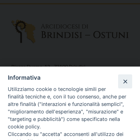
Piazza Duomo, 12 - 72100 Brindisi
Tel 0831.521958
Informativa
Fax 0831.528315
Utilizziamo cookie o tecnologie simili per
finalità tecniche e, con il tuo consenso, anche per
altre finalità ("interazioni e funzionalità semplici",
"miglioramento dell'esperienza", "misurazione" e
Orari Curia
"targeting e pubblicità") come specificato nella
Mar. / Mer. / Giov. ore 9 - 13
cookie policy.
nei mesi estivi solo Martedì ore 9 - 13
Cliccando su "accetta" acconsenti all'utilizzo dei