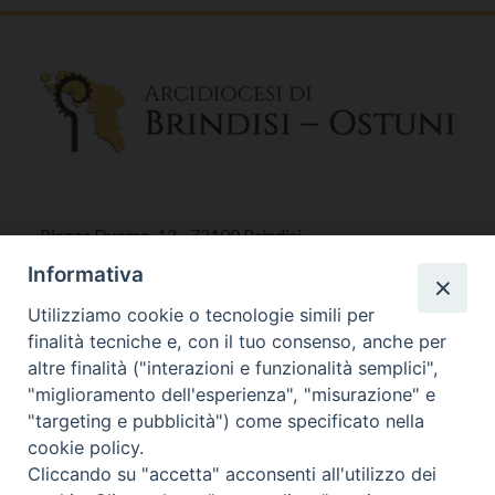
Piazza Duomo, 12 - 72100 Brindisi
Tel 0831.521958
Informativa
Fax 0831.528315
Utilizziamo cookie o tecnologie simili per
finalità tecniche e, con il tuo consenso, anche per
altre finalità ("interazioni e funzionalità semplici",
"miglioramento dell'esperienza", "misurazione" e
Orari Curia
"targeting e pubblicità") come specificato nella
Mar. / Mer. / Giov. ore 9 - 13
cookie policy.
nei mesi estivi solo Martedì ore 9 - 13
Cliccando su "accetta" acconsenti all'utilizzo dei