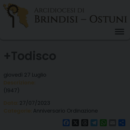
Skip
to
content
+Todisco
giovedì
27
Luglio
Descrizione:
(1947)
Data:
27/07/2023
Categorie:
Anniversario Ordinazione
Facebook
X
Threads
Telegram
WhatsAp
Email
Co