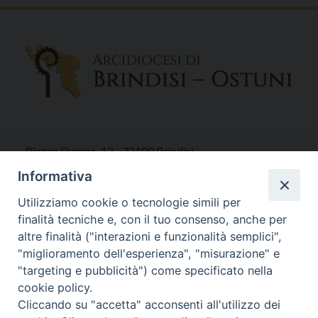
Piazza Duomo, 12 - 72100 Brindisi
Tel 0831.521958
Informativa
Fax 0831.528315
Utilizziamo cookie o tecnologie simili per
finalità tecniche e, con il tuo consenso, anche per
altre finalità ("interazioni e funzionalità semplici",
"miglioramento dell'esperienza", "misurazione" e
Orari Curia
"targeting e pubblicità") come specificato nella
Mar. / Mer. / Giov. ore 9 - 13
cookie policy.
nei mesi estivi solo Martedì ore 9 - 13
Cliccando su "accetta" acconsenti all'utilizzo dei