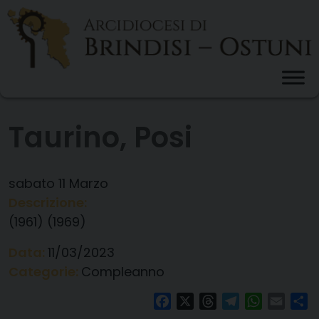
Skip
to
content
Taurino, Posi
sabato
11
Marzo
Descrizione:
(1961) (1969)
Data:
11/03/2023
Categorie:
Compleanno
Facebook
X
Threads
Telegram
WhatsAp
Email
Co