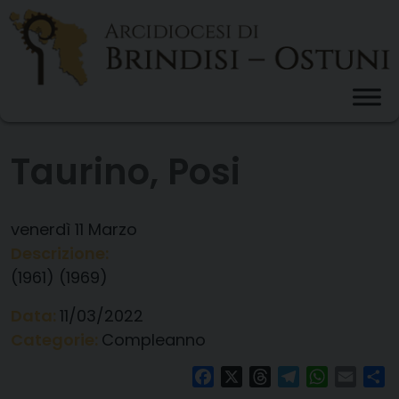
Skip
to
content
Taurino, Posi
venerdì
11
Marzo
Descrizione:
(1961) (1969)
Data:
11/03/2022
Categorie:
Compleanno
Facebook
X
Threads
Telegram
WhatsAp
Email
Co