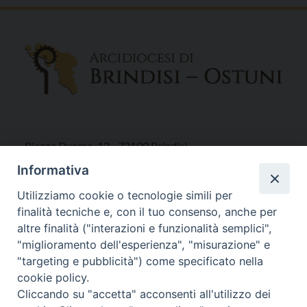
Piazza Duomo, 12 - 72100 Brindisi
Tel 0831.521958
Informativa
Fax 0831.528315
Utilizziamo cookie o tecnologie simili per
finalità tecniche e, con il tuo consenso, anche per
altre finalità ("interazioni e funzionalità semplici",
"miglioramento dell'esperienza", "misurazione" e
Orari Curia
"targeting e pubblicità") come specificato nella
Mar. / Mer. / Giov. ore 9 - 13
cookie policy.
nei mesi estivi solo Martedì ore 9 - 13
Cliccando su "accetta" acconsenti all'utilizzo dei