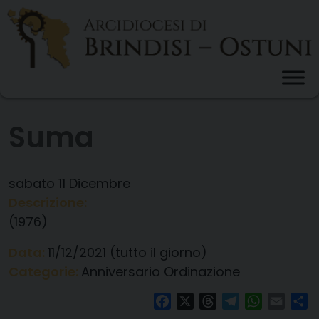
Skip
to
content
Suma
sabato
11
Dicembre
Descrizione:
(1976)
Data:
11/12/2021
(tutto il giorno)
Categorie:
Anniversario Ordinazione
Facebook
X
Threads
Telegram
WhatsAp
Email
Co