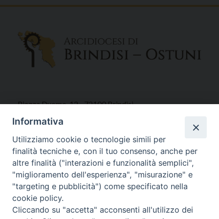
Piazza Duomo, 12 - 72100 Brindisi
Tel 0831.521958
Informativa
Fax 0831.528315
Utilizziamo cookie o tecnologie simili per
finalità tecniche e, con il tuo consenso, anche per
altre finalità ("interazioni e funzionalità semplici",
"miglioramento dell'esperienza", "misurazione" e
Orari Curia
"targeting e pubblicità") come specificato nella
Mar. / Mer. / Giov. ore 9 - 13
cookie policy.
nei mesi estivi solo Martedì ore 9 - 13
Cliccando su "accetta" acconsenti all'utilizzo dei