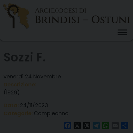
Skip
to
content
Sozzi F.
venerdì
24
Novembre
Descrizione:
(1929)
Data:
24/11/2023
Categorie:
Compleanno
Facebook
X
Threads
Telegram
WhatsAp
Email
Co