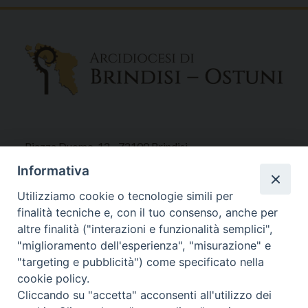
Piazza Duomo, 12 - 72100 Brindisi
Tel 0831.521958
Informativa
Fax 0831.528315
Utilizziamo cookie o tecnologie simili per
finalità tecniche e, con il tuo consenso, anche per
altre finalità ("interazioni e funzionalità semplici",
"miglioramento dell'esperienza", "misurazione" e
Orari Curia
"targeting e pubblicità") come specificato nella
Mar. / Mer. / Giov. ore 9 - 13
cookie policy.
nei mesi estivi solo Martedì ore 9 - 13
Cliccando su "accetta" acconsenti all'utilizzo dei