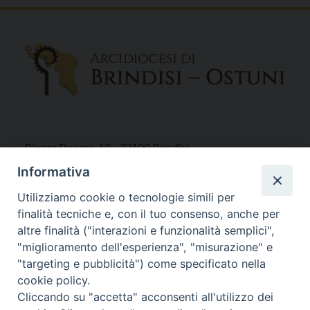
Piazza Duomo, 12 - 72100 Brindisi
Tel 0831.521958
Informativa
Fax 0831.528315
Utilizziamo cookie o tecnologie simili per
finalità tecniche e, con il tuo consenso, anche per
altre finalità ("interazioni e funzionalità semplici",
"miglioramento dell'esperienza", "misurazione" e
Orari Curia
"targeting e pubblicità") come specificato nella
Mar. / Mer. / Giov. ore 9 - 13
cookie policy.
nei mesi estivi solo Martedì ore 9 - 13
Cliccando su "accetta" acconsenti all'utilizzo dei