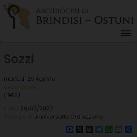
Skip
to
content
Sozzi
martedì
29
Agosto
Descrizione:
(1966)
Data:
29/08/2023
Categorie:
Anniversario Ordinazione
Facebook
X
Threads
Telegram
WhatsAp
Email
Co