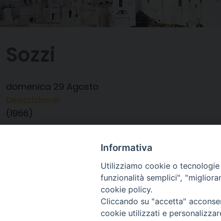
Sozzi
domenica
29
Agosto
Descrizione:
(1966)
Data:
29/08/2021
Categorie:
Anniversario Ordinazione
Informativa
Utilizziamo cookie o tecnologie s
funzionalità semplici", "miglior
cookie policy.
Cliccando su "accetta" acconsent
cookie utilizzati e personalizza