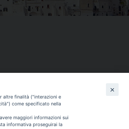
altre finalità ("interazioni e
Facebook
X
Threads
Telegram
WhatsAp
Email
Co
cità") come specificato nella
 avere maggiori informazioni sui
sta informativa proseguirai la
WebMail