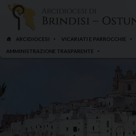
Skip
to
content
ARCIDIOCESI
VICARIATI E PARROCCHIE
AMMINISTRAZIONE TRASPARENTE