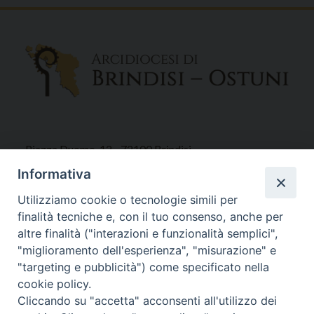
Piazza Duomo, 12 - 72100 Brindisi
Tel 0831.521958
Informativa
Fax 0831.528315
Utilizziamo cookie o tecnologie simili per
finalità tecniche e, con il tuo consenso, anche per
altre finalità ("interazioni e funzionalità semplici",
"miglioramento dell'esperienza", "misurazione" e
Orari Curia
"targeting e pubblicità") come specificato nella
Mar. / Mer. / Giov. ore 9 - 13
cookie policy.
nei mesi estivi solo Martedì ore 9 - 13
Cliccando su "accetta" acconsenti all'utilizzo dei