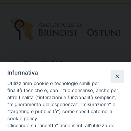
Piazza Duomo, 12 - 72100 Brindisi
Tel 0831.521958
Informativa
Fax 0831.528315
Utilizziamo cookie o tecnologie simili per
finalità tecniche e, con il tuo consenso, anche per
altre finalità ("interazioni e funzionalità semplici",
"miglioramento dell'esperienza", "misurazione" e
Orari Curia
"targeting e pubblicità") come specificato nella
Mar. / Mer. / Giov. ore 9 - 13
cookie policy.
nei mesi estivi solo Martedì ore 9 - 13
Cliccando su "accetta" acconsenti all'utilizzo dei