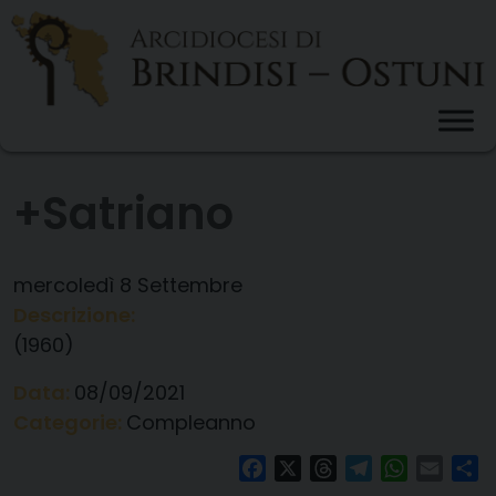
Skip
to
content
+Satriano
mercoledì
8
Settembre
Descrizione:
(1960)
Data:
08/09/2021
Categorie:
Compleanno
Facebook
X
Threads
Telegram
WhatsAp
Email
Co