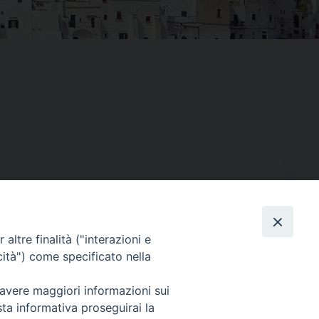
altre finalità ("interazioni e
Facebook
X
Threads
Telegram
WhatsAp
Email
Co
cità") come specificato nella
 avere maggiori informazioni sui
sta informativa proseguirai la
WebMail