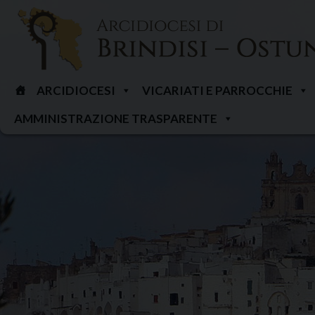
Skip
to
content
ARCIDIOCESI
VICARIATI E PARROCCHIE
AMMINISTRAZIONE TRASPARENTE