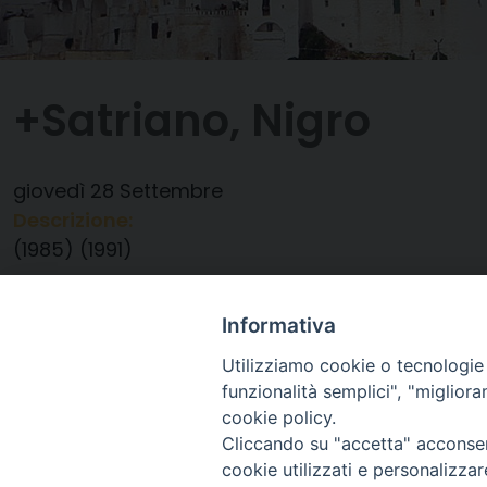
+Satriano, Nigro
giovedì
28
Settembre
Descrizione:
(1985) (1991)
Data:
28/09/2023
Categorie:
Anniversario Ordinazione
Informativa
Utilizziamo cookie o tecnologie s
funzionalità semplici", "miglior
cookie policy.
Cliccando su "accetta" acconsent
cookie utilizzati e personalizza