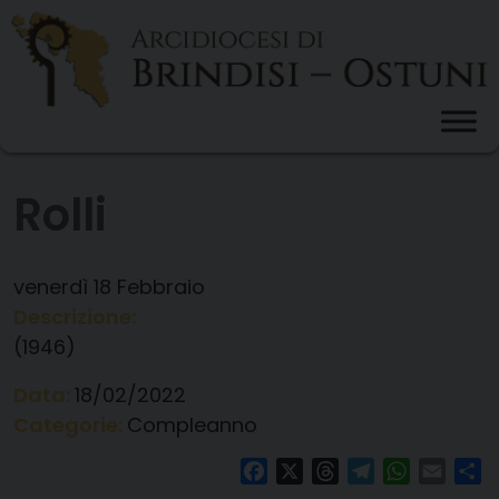
Skip
to
content
Rolli
venerdì
18
Febbraio
Descrizione:
(1946)
Data:
18/02/2022
Categorie:
Compleanno
Facebook
X
Threads
Telegram
WhatsAp
Email
Co