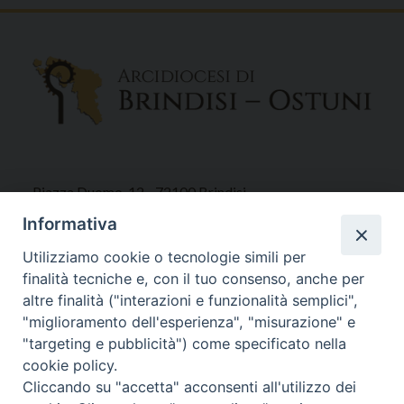
Piazza Duomo, 12 - 72100 Brindisi
Tel 0831.521958
Informativa
Fax 0831.528315
Utilizziamo cookie o tecnologie simili per
finalità tecniche e, con il tuo consenso, anche per
altre finalità ("interazioni e funzionalità semplici",
"miglioramento dell'esperienza", "misurazione" e
Orari Curia
"targeting e pubblicità") come specificato nella
Mar. / Mer. / Giov. ore 9 - 13
cookie policy.
nei mesi estivi solo Martedì ore 9 - 13
Cliccando su "accetta" acconsenti all'utilizzo dei