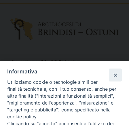
Piazza Duomo, 12 - 72100 Brindisi
Tel 0831.521958
Informativa
Fax 0831.528315
Utilizziamo cookie o tecnologie simili per
finalità tecniche e, con il tuo consenso, anche per
altre finalità ("interazioni e funzionalità semplici",
"miglioramento dell'esperienza", "misurazione" e
Orari Curia
"targeting e pubblicità") come specificato nella
Mar. / Mer. / Giov. ore 9 - 13
cookie policy.
nei mesi estivi solo Martedì ore 9 - 13
Cliccando su "accetta" acconsenti all'utilizzo dei