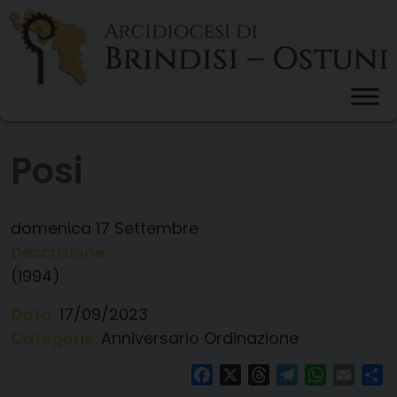
Skip
to
content
Posi
domenica
17
Settembre
Descrizione:
(1994)
Data:
17/09/2023
Categorie:
Anniversario Ordinazione
Facebook
X
Threads
Telegram
WhatsAp
Email
Co