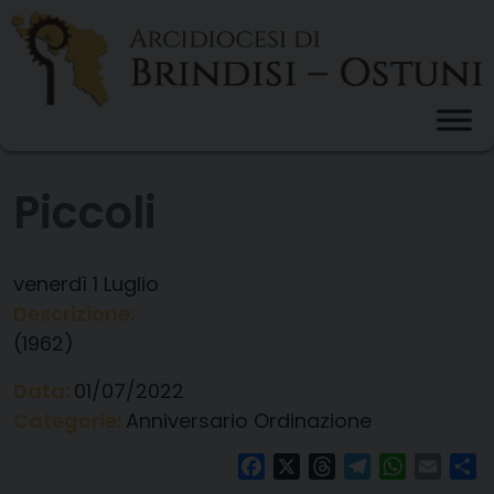
Skip
to
content
Piccoli
venerdì
1
Luglio
Descrizione:
(1962)
Data:
01/07/2022
Categorie:
Anniversario Ordinazione
Facebook
X
Threads
Telegram
WhatsAp
Email
Co