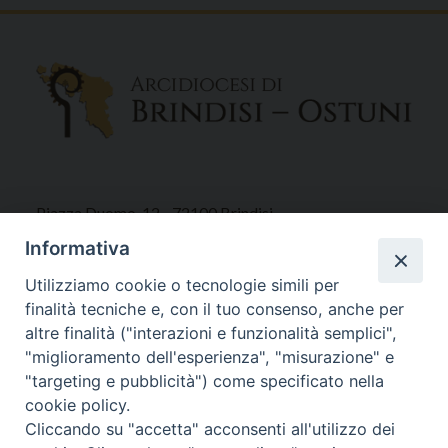
Piazza Duomo, 12 - 72100 Brindisi
Tel 0831.521958
Informativa
Fax 0831.528315
Utilizziamo cookie o tecnologie simili per
finalità tecniche e, con il tuo consenso, anche per
altre finalità ("interazioni e funzionalità semplici",
"miglioramento dell'esperienza", "misurazione" e
Orari Curia
"targeting e pubblicità") come specificato nella
Mar. / Mer. / Giov. ore 9 - 13
cookie policy.
nei mesi estivi solo Martedì ore 9 - 13
Cliccando su "accetta" acconsenti all'utilizzo dei