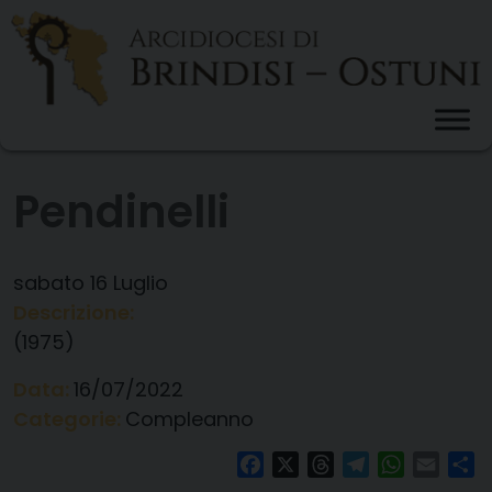
Skip
to
content
Pendinelli
sabato
16
Luglio
Descrizione:
(1975)
Data:
16/07/2022
Categorie:
Compleanno
Facebook
X
Threads
Telegram
WhatsAp
Email
Co