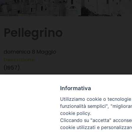
Pellegrino
domenica
8
Maggio
Descrizione:
(1957)
Data:
08/05/2022
Categorie:
Compleanno
Informativa
Utilizziamo cookie o tecnologie s
funzionalità semplici", "miglior
cookie policy.
Cliccando su "accetta" acconsent
cookie utilizzati e personalizza