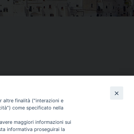
altre finalità ("interazioni e
Facebook
X
Threads
Telegram
WhatsAp
Email
Co
cità") come specificato nella
 avere maggiori informazioni sui
sta informativa proseguirai la
WebMail