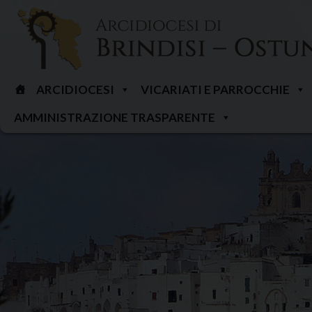
Skip
to
content
ARCIDIOCESI
VICARIATI E PARROCCHIE
AMMINISTRAZIONE TRASPARENTE