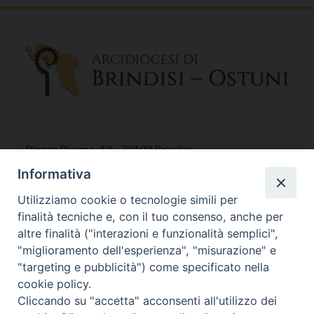
Piazza Duomo, 12 - 72100 Brindisi
Tel 0831.521958
Informativa
Fax 0831.528315
Utilizziamo cookie o tecnologie simili per
finalità tecniche e, con il tuo consenso, anche per
altre finalità ("interazioni e funzionalità semplici",
"miglioramento dell'esperienza", "misurazione" e
Orari Curia
"targeting e pubblicità") come specificato nella
Mar. / Mer. / Giov. ore 9 - 13
cookie policy.
nei mesi estivi solo Martedì ore 9 - 13
Cliccando su "accetta" acconsenti all'utilizzo dei