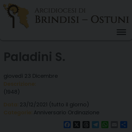
Skip
to
content
Paladini S.
giovedì
23
Dicembre
Descrizione:
(1948)
Data:
23/12/2021
(tutto il giorno)
Categorie:
Anniversario Ordinazione
Facebook
X
Threads
Telegram
WhatsAp
Email
Co