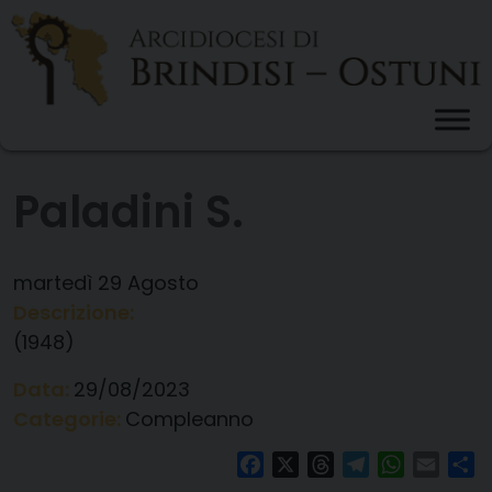
Skip
to
content
Paladini S.
martedì
29
Agosto
Descrizione:
(1948)
Data:
29/08/2023
Categorie:
Compleanno
Facebook
X
Threads
Telegram
WhatsAp
Email
Co