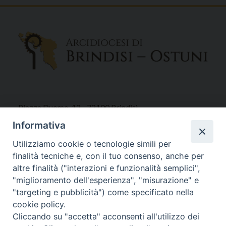
Piazza Duomo, 12 - 72100 Brindisi
Tel 0831.521958
Informativa
Fax 0831.528315
Utilizziamo cookie o tecnologie simili per
finalità tecniche e, con il tuo consenso, anche per
altre finalità ("interazioni e funzionalità semplici",
"miglioramento dell'esperienza", "misurazione" e
Orari Curia
"targeting e pubblicità") come specificato nella
Mar. / Mer. / Giov. ore 9 - 13
cookie policy.
nei mesi estivi solo Martedì ore 9 - 13
Cliccando su "accetta" acconsenti all'utilizzo dei