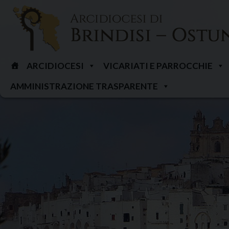
Skip
to
content
ARCIDIOCESI
VICARIATI E PARROCCHIE
AMMINISTRAZIONE TRASPARENTE