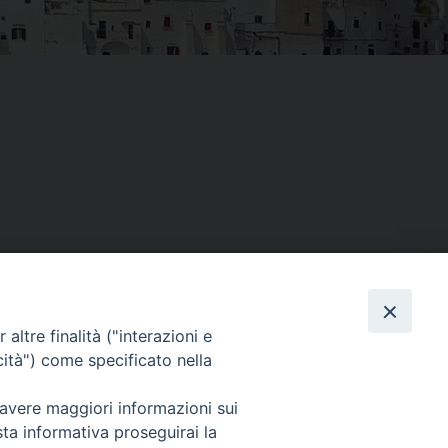
altre finalità ("interazioni e
Facebook
X
Threads
Telegram
WhatsAp
Email
Co
cità") come specificato nella
 avere maggiori informazioni sui
sta informativa proseguirai la
WebMail