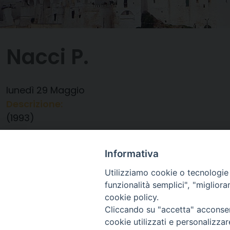
Nacci P.
lunedì
29
Maggio
Descrizione:
(1993)
Data:
29/05/2023
Categorie:
Anniversario Ordinazione
Informativa
Utilizziamo cookie o tecnologie s
funzionalità semplici", "miglior
cookie policy.
Cliccando su "accetta" acconsent
cookie utilizzati e personalizza