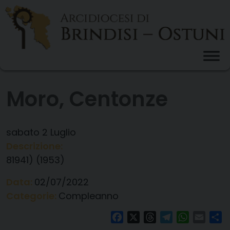
Skip
to
content
Moro, Centonze
sabato
2
Luglio
Descrizione:
81941) (1953)
Data:
02/07/2022
Categorie:
Compleanno
Facebook
X
Threads
Telegram
WhatsAp
Email
Co