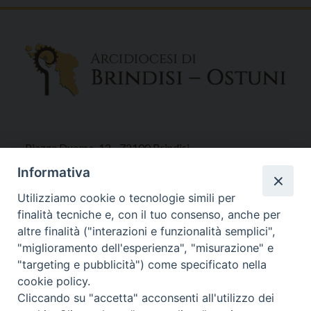
Piazza Duomo, 12 - 72100 Brindisi
Tel 0831.521958
Informativa
Fax 0831.528315
Utilizziamo cookie o tecnologie simili per
finalità tecniche e, con il tuo consenso, anche per
altre finalità ("interazioni e funzionalità semplici",
"miglioramento dell'esperienza", "misurazione" e
Orari Curia
"targeting e pubblicità") come specificato nella
Mar. / Mer. / Giov. ore 9 - 13
cookie policy.
nei mesi estivi solo Martedì ore 9 - 13
Cliccando su "accetta" acconsenti all'utilizzo dei