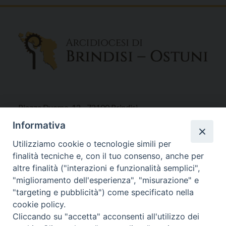
Piazza Duomo, 12 - 72100 Brindisi
Tel 0831.521958
Informativa
Fax 0831.528315
Utilizziamo cookie o tecnologie simili per
finalità tecniche e, con il tuo consenso, anche per
altre finalità ("interazioni e funzionalità semplici",
"miglioramento dell'esperienza", "misurazione" e
Orari Curia
"targeting e pubblicità") come specificato nella
Mar. / Mer. / Giov. ore 9 - 13
cookie policy.
nei mesi estivi solo Martedì ore 9 - 13
Cliccando su "accetta" acconsenti all'utilizzo dei