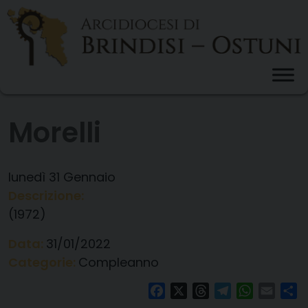
Skip
to
content
Morelli
lunedì
31
Gennaio
Descrizione:
(1972)
Data:
31/01/2022
Categorie:
Compleanno
Facebook
X
Threads
Telegram
WhatsAp
Email
Co