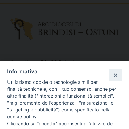
Piazza Duomo, 12 - 72100 Brindisi
Tel 0831.521958
Informativa
Fax 0831.528315
Utilizziamo cookie o tecnologie simili per
finalità tecniche e, con il tuo consenso, anche per
altre finalità ("interazioni e funzionalità semplici",
"miglioramento dell'esperienza", "misurazione" e
Orari Curia
"targeting e pubblicità") come specificato nella
Mar. / Mer. / Giov. ore 9 - 13
cookie policy.
nei mesi estivi solo Martedì ore 9 - 13
Cliccando su "accetta" acconsenti all'utilizzo dei