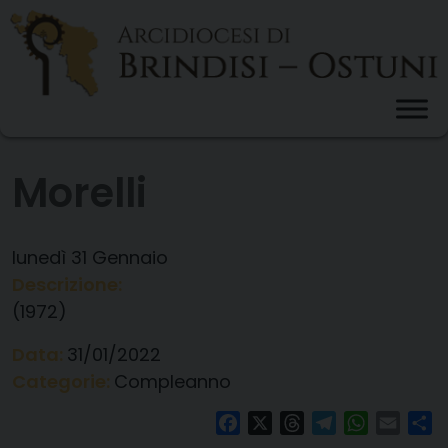
Skip
to
content
Morelli
lunedì
31
Gennaio
Descrizione:
(1972)
Data:
31/01/2022
Categorie:
Compleanno
Facebook
X
Threads
Telegram
WhatsAp
Email
Co