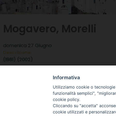
Mogavero, Morelli
domenica
27
Giugno
Descrizione:
(1981) (2002)
Data:
27/06/2021
Categorie:
Anniversario Ordinazione
Informativa
Utilizziamo cookie o tecnologie s
funzionalità semplici", "miglior
cookie policy.
Cliccando su "accetta" acconsent
cookie utilizzati e personalizza