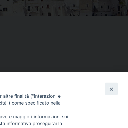
altre finalità ("interazioni e
Facebook
X
Threads
Telegram
WhatsAp
Email
Co
cità") come specificato nella
 avere maggiori informazioni sui
sta informativa proseguirai la
WebMail