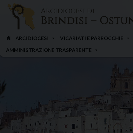
Skip
to
content
ARCIDIOCESI
VICARIATI E PARROCCHIE
AMMINISTRAZIONE TRASPARENTE