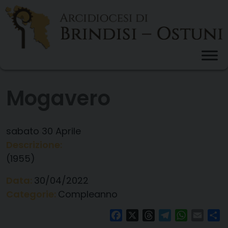
Skip
to
content
Mogavero
sabato
30
Aprile
Descrizione:
(1955)
Data:
30/04/2022
Categorie:
Compleanno
Facebook
X
Threads
Telegram
WhatsAp
Email
Co