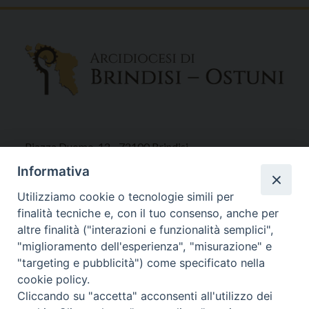
Piazza Duomo, 12 - 72100 Brindisi
Tel 0831.521958
Informativa
Fax 0831.528315
Utilizziamo cookie o tecnologie simili per
finalità tecniche e, con il tuo consenso, anche per
altre finalità ("interazioni e funzionalità semplici",
"miglioramento dell'esperienza", "misurazione" e
Orari Curia
"targeting e pubblicità") come specificato nella
Mar. / Mer. / Giov. ore 9 - 13
cookie policy.
nei mesi estivi solo Martedì ore 9 - 13
Cliccando su "accetta" acconsenti all'utilizzo dei