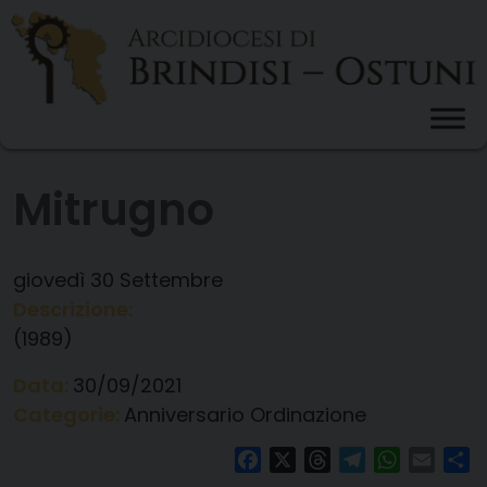
Skip
to
content
Mitrugno
giovedì
30
Settembre
Descrizione:
(1989)
Data:
30/09/2021
Categorie:
Anniversario Ordinazione
Facebook
X
Threads
Telegram
WhatsAp
Email
Co