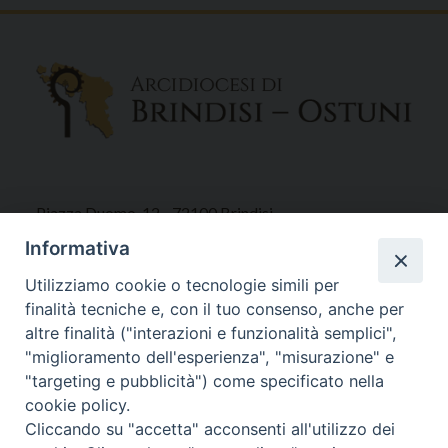
Piazza Duomo, 12 - 72100 Brindisi
Tel 0831.521958
Informativa
Fax 0831.528315
Utilizziamo cookie o tecnologie simili per
finalità tecniche e, con il tuo consenso, anche per
altre finalità ("interazioni e funzionalità semplici",
"miglioramento dell'esperienza", "misurazione" e
Orari Curia
"targeting e pubblicità") come specificato nella
Mar. / Mer. / Giov. ore 9 - 13
cookie policy.
nei mesi estivi solo Martedì ore 9 - 13
Cliccando su "accetta" acconsenti all'utilizzo dei