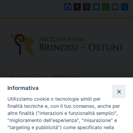
Facebook
X
Threads
Telegram
WhatsAp
Email
Co
Piazza Duomo, 12 - 72100 Brindisi
Tel 0831.521958
Informativa
Fax 0831.528315
Utilizziamo cookie o tecnologie simili per
finalità tecniche e, con il tuo consenso, anche per
altre finalità ("interazioni e funzionalità semplici",
"miglioramento dell'esperienza", "misurazione" e
Orari Curia
"targeting e pubblicità") come specificato nella
Mar. / Mer. / Giov. ore 9 - 13