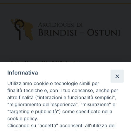
Piazza Duomo, 12 - 72100 Brindisi
Tel 0831.521958
Informativa
Fax 0831.528315
Utilizziamo cookie o tecnologie simili per
finalità tecniche e, con il tuo consenso, anche per
altre finalità ("interazioni e funzionalità semplici",
"miglioramento dell'esperienza", "misurazione" e
Orari Curia
"targeting e pubblicità") come specificato nella
Mar. / Mer. / Giov. ore 9 - 13
cookie policy.
nei mesi estivi solo Martedì ore 9 - 13
Cliccando su "accetta" acconsenti all'utilizzo dei