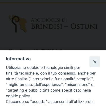
Piazza Duomo, 12 - 72100 Brindisi
Tel 0831.521958
Informativa
Fax 0831.528315
Utilizziamo cookie o tecnologie simili per
finalità tecniche e, con il tuo consenso, anche per
altre finalità ("interazioni e funzionalità semplici",
"miglioramento dell'esperienza", "misurazione" e
Orari Curia
"targeting e pubblicità") come specificato nella
Mar. / Mer. / Giov. ore 9 - 13
cookie policy.
nei mesi estivi solo Martedì ore 9 - 13
Cliccando su "accetta" acconsenti all'utilizzo dei