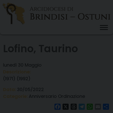
Skip
to
content
Lofino, Taurino
lunedì
30
Maggio
Descrizione:
(1971) (1992)
Data:
30/05/2022
Categorie:
Anniversario Ordinazione
Facebook
X
Threads
Telegram
WhatsAp
Email
Co