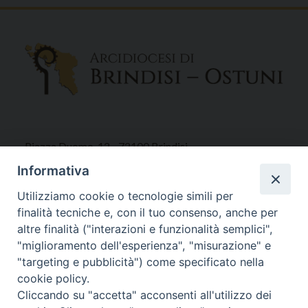
Piazza Duomo, 12 - 72100 Brindisi
Tel 0831.521958
Informativa
Fax 0831.528315
Utilizziamo cookie o tecnologie simili per
finalità tecniche e, con il tuo consenso, anche per
altre finalità ("interazioni e funzionalità semplici",
"miglioramento dell'esperienza", "misurazione" e
Orari Curia
"targeting e pubblicità") come specificato nella
Mar. / Mer. / Giov. ore 9 - 13
cookie policy.
nei mesi estivi solo Martedì ore 9 - 13
Cliccando su "accetta" acconsenti all'utilizzo dei