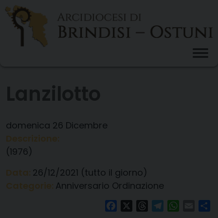
Skip
to
content
Lanzilotto
domenica
26
Dicembre
Descrizione:
(1976)
Data:
26/12/2021
(tutto il giorno)
Categorie:
Anniversario Ordinazione
Facebook
X
Threads
Telegram
WhatsAp
Email
Co