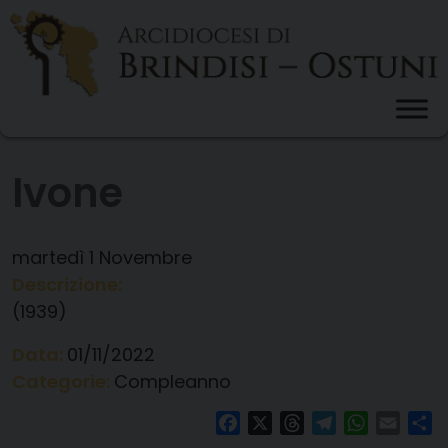
Skip
to
content
Ivone
martedì
1
Novembre
Descrizione:
(1939)
Data:
01/11/2022
Categorie:
Compleanno
Facebook
X
Threads
Telegram
WhatsAp
Email
Co