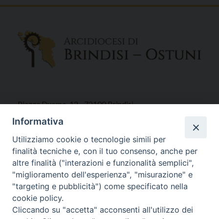
Piazza Duomo, 12 - 72100 Brindisi
Tel 0831.521958
Informativa
Fax 0831.528315
Utilizziamo cookie o tecnologie simili per
finalità tecniche e, con il tuo consenso, anche per
altre finalità ("interazioni e funzionalità semplici",
"miglioramento dell'esperienza", "misurazione" e
Orari Curia
"targeting e pubblicità") come specificato nella
Mar. / Mer. / Giov. ore 9 - 13
cookie policy.
nei mesi estivi solo Martedì ore 9 - 13
Cliccando su "accetta" acconsenti all'utilizzo dei