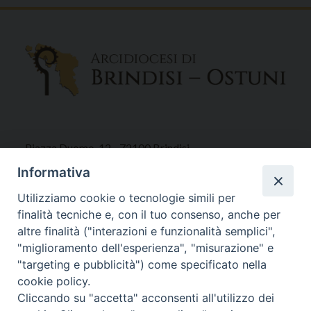
Piazza Duomo, 12 - 72100 Brindisi
Tel 0831.521958
Informativa
Fax 0831.528315
Utilizziamo cookie o tecnologie simili per
finalità tecniche e, con il tuo consenso, anche per
altre finalità ("interazioni e funzionalità semplici",
"miglioramento dell'esperienza", "misurazione" e
Orari Curia
"targeting e pubblicità") come specificato nella
Mar. / Mer. / Giov. ore 9 - 13
cookie policy.
nei mesi estivi solo Martedì ore 9 - 13
Cliccando su "accetta" acconsenti all'utilizzo dei