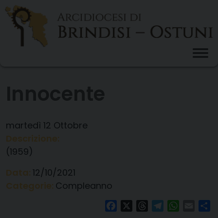
Skip
to
content
Innocente
martedì
12
Ottobre
Descrizione:
(1959)
Data:
12/10/2021
Categorie:
Compleanno
Facebook
X
Threads
Telegram
WhatsAp
Email
Co