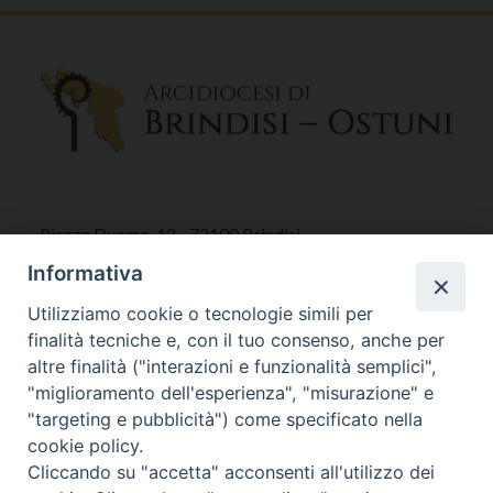
Piazza Duomo, 12 - 72100 Brindisi
Tel 0831.521958
Informativa
Fax 0831.528315
Utilizziamo cookie o tecnologie simili per
finalità tecniche e, con il tuo consenso, anche per
altre finalità ("interazioni e funzionalità semplici",
"miglioramento dell'esperienza", "misurazione" e
Orari Curia
"targeting e pubblicità") come specificato nella
Mar. / Mer. / Giov. ore 9 - 13
cookie policy.
nei mesi estivi solo Martedì ore 9 - 13
Cliccando su "accetta" acconsenti all'utilizzo dei