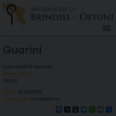
Skip
to
content
Guarini
mercoledì
19
Gennaio
Descrizione:
(1950)
Data:
19/01/2022
Categorie:
Compleanno
Facebook
X
Threads
Telegram
WhatsAp
Email
Co