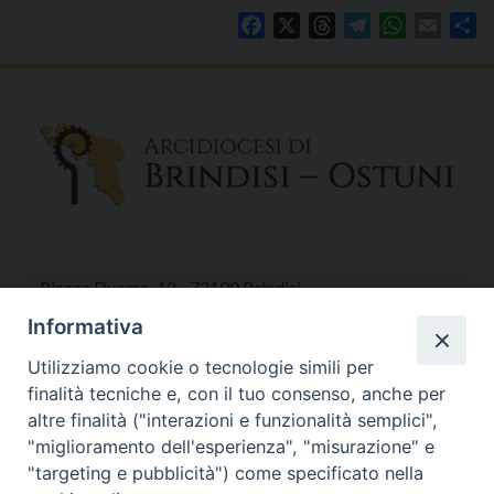
Facebook
X
Threads
Telegram
WhatsAp
Email
Co
Piazza Duomo, 12 - 72100 Brindisi
Tel 0831.521958
Informativa
Fax 0831.528315
Utilizziamo cookie o tecnologie simili per
finalità tecniche e, con il tuo consenso, anche per
altre finalità ("interazioni e funzionalità semplici",
"miglioramento dell'esperienza", "misurazione" e
Orari Curia
"targeting e pubblicità") come specificato nella
Mar. / Mer. / Giov. ore 9 - 13