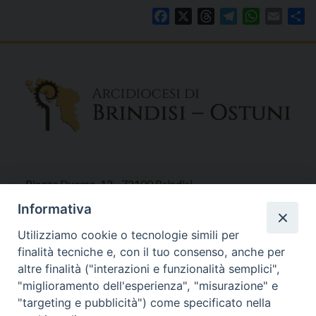
Facebook
X
Threads
Telegram
WhatsAp
Email
Co
Piazza Duomo, 12 - 72100 Brindisi
Tel 0831.521958
Informativa
Fax 0831.528315
Utilizziamo cookie o tecnologie simili per
finalità tecniche e, con il tuo consenso, anche per
altre finalità ("interazioni e funzionalità semplici",
"miglioramento dell'esperienza", "misurazione" e
Orari Curia
"targeting e pubblicità") come specificato nella
Mar. / Mer. / Giov. ore 9 - 13