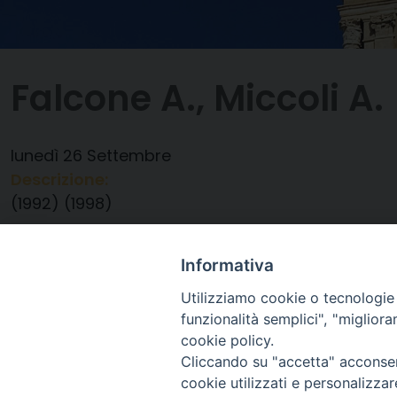
Falcone A., Miccoli A.
lunedì
26
Settembre
Descrizione:
(1992) (1998)
Data:
26/09/2022
Categorie:
Anniversario Ordinazione
Informativa
Utilizziamo cookie o tecnologie s
funzionalità semplici", "miglior
cookie policy.
Cliccando su "accetta" acconsent
cookie utilizzati e personalizza