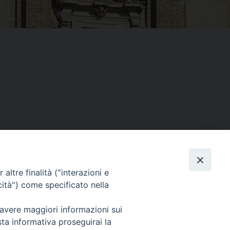
altre finalità ("interazioni e
Facebook
X
Threads
Telegram
WhatsAp
Email
Co
cità") come specificato nella
 avere maggiori informazioni sui
sta informativa proseguirai la
WebMail