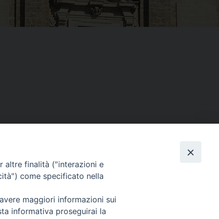
altre finalità ("interazioni e
Facebook
X
Threads
Telegram
WhatsAp
Email
Co
cità") come specificato nella
 avere maggiori informazioni sui
sta informativa proseguirai la
WebMail