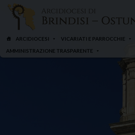
Skip
to
content
ARCIDIOCESI
VICARIATI E PARROCCHIE
AMMINISTRAZIONE TRASPARENTE