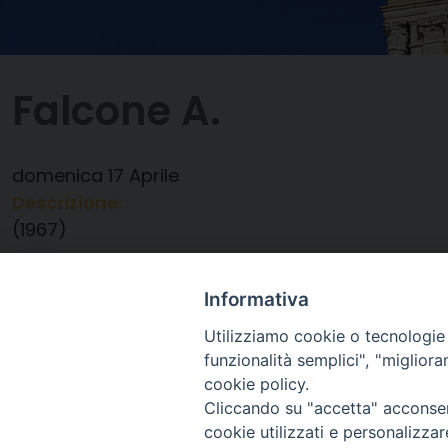
Falcone A.
domenica
17
Aprile
Descrizione:
(1967)
Data:
17/04/2022
Categorie:
Compleanno
Informativa
Utilizziamo cookie o tecnologie s
funzionalità semplici", "miglior
cookie policy.
Cliccando su "accetta" acconsent
cookie utilizzati e personalizza