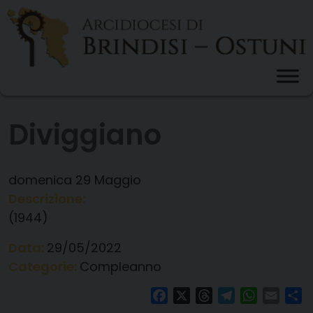
Skip
to
content
Diviggiano
domenica
29
Maggio
Descrizione:
(1944)
Data:
29/05/2022
Categorie:
Compleanno
Facebook
X
Threads
Telegram
WhatsAp
Email
Co