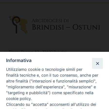
Piazza Duomo, 12 - 72100 Brindisi
Tel 0831.521958
Informativa
Fax 0831.528315
Utilizziamo cookie o tecnologie simili per
finalità tecniche e, con il tuo consenso, anche per
altre finalità ("interazioni e funzionalità semplici",
"miglioramento dell'esperienza", "misurazione" e
Orari Curia
"targeting e pubblicità") come specificato nella
Mar. / Mer. / Giov. ore 9 - 13
cookie policy.
nei mesi estivi solo Martedì ore 9 - 13
Cliccando su "accetta" acconsenti all'utilizzo dei