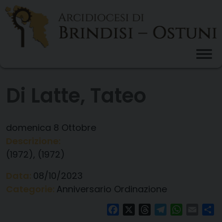
Skip
to
content
Di Latte, Tateo
domenica
8
Ottobre
Descrizione:
(1972), (1972)
Data:
08/10/2023
Categorie:
Anniversario Ordinazione
Facebook
X
Threads
Telegram
WhatsAp
Email
Co