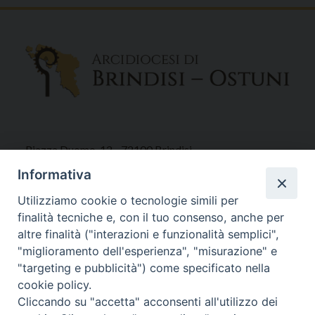
Piazza Duomo, 12 - 72100 Brindisi
Tel 0831.521958
Informativa
Fax 0831.528315
Utilizziamo cookie o tecnologie simili per
finalità tecniche e, con il tuo consenso, anche per
altre finalità ("interazioni e funzionalità semplici",
"miglioramento dell'esperienza", "misurazione" e
Orari Curia
"targeting e pubblicità") come specificato nella
Mar. / Mer. / Giov. ore 9 - 13
cookie policy.
nei mesi estivi solo Martedì ore 9 - 13
Cliccando su "accetta" acconsenti all'utilizzo dei