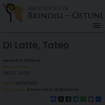
Skip
to
content
Di Latte, Tateo
venerdì
8
Ottobre
Descrizione:
(1972), (1972)
Data:
08/10/2021
Categorie:
Anniversario Ordinazione
Facebook
X
Threads
Telegram
WhatsAp
Email
Co