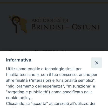
Piazza Duomo, 12 - 72100 Brindisi
Tel 0831.521958
Informativa
Fax 0831.528315
Utilizziamo cookie o tecnologie simili per
finalità tecniche e, con il tuo consenso, anche per
altre finalità ("interazioni e funzionalità semplici",
"miglioramento dell'esperienza", "misurazione" e
Orari Curia
"targeting e pubblicità") come specificato nella
Mar. / Mer. / Giov. ore 9 - 13
cookie policy.
nei mesi estivi solo Martedì ore 9 - 13
Cliccando su "accetta" acconsenti all'utilizzo dei