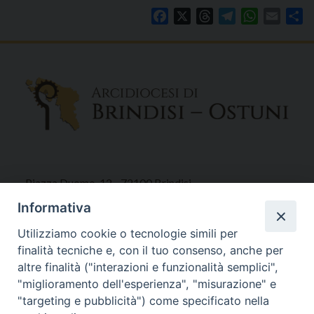
Facebook
X
Threads
Telegram
WhatsAp
Email
Co
Piazza Duomo, 12 - 72100 Brindisi
Tel 0831.521958
Informativa
Fax 0831.528315
Utilizziamo cookie o tecnologie simili per
finalità tecniche e, con il tuo consenso, anche per
altre finalità ("interazioni e funzionalità semplici",
"miglioramento dell'esperienza", "misurazione" e
Orari Curia
"targeting e pubblicità") come specificato nella
Mar. / Mer. / Giov. ore 9 - 13