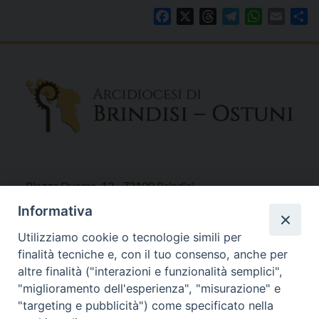
Facebook
X
Threads
Telegram
WhatsAp
Email
Co
Piazza Duomo, 12 - 72100 Brindisi
Tel 0831.521958
Informativa
Fax 0831.528315
Utilizziamo cookie o tecnologie simili per
finalità tecniche e, con il tuo consenso, anche per
altre finalità ("interazioni e funzionalità semplici",
"miglioramento dell'esperienza", "misurazione" e
Orari Curia
"targeting e pubblicità") come specificato nella
Mar. / Mer. / Giov. ore 9 - 13