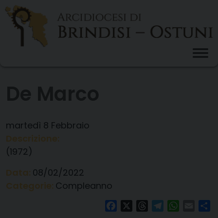
Skip
to
content
De Marco
martedì
8
Febbraio
Descrizione:
(1972)
Data:
08/02/2022
Categorie:
Compleanno
Facebook
X
Threads
Telegram
WhatsAp
Email
Co