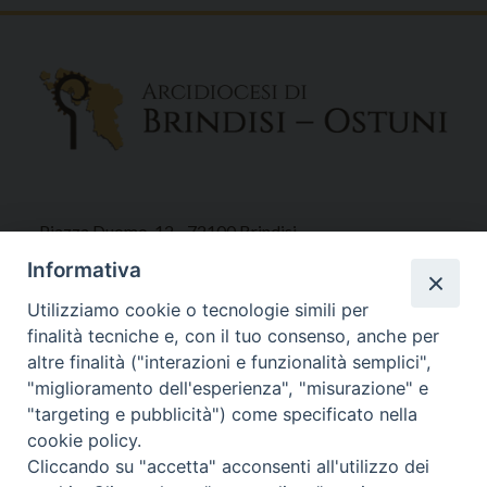
Piazza Duomo, 12 - 72100 Brindisi
Tel 0831.521958
Informativa
Fax 0831.528315
Utilizziamo cookie o tecnologie simili per
finalità tecniche e, con il tuo consenso, anche per
altre finalità ("interazioni e funzionalità semplici",
"miglioramento dell'esperienza", "misurazione" e
Orari Curia
"targeting e pubblicità") come specificato nella
Mar. / Mer. / Giov. ore 9 - 13
cookie policy.
nei mesi estivi solo Martedì ore 9 - 13
Cliccando su "accetta" acconsenti all'utilizzo dei