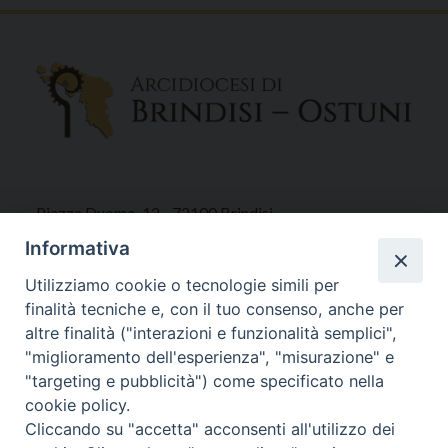
Piazza Duomo, 12 - 72100 Brindisi
Tel 0831.521958
Informativa
Fax 0831.528315
Utilizziamo cookie o tecnologie simili per
finalità tecniche e, con il tuo consenso, anche per
altre finalità ("interazioni e funzionalità semplici",
"miglioramento dell'esperienza", "misurazione" e
Orari Curia
"targeting e pubblicità") come specificato nella
Mar. / Mer. / Giov. ore 9 - 13
cookie policy.
nei mesi estivi solo Martedì ore 9 - 13
Cliccando su "accetta" acconsenti all'utilizzo dei