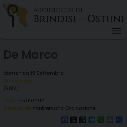
Skip
to
content
De Marco
domenica
19
Settembre
Descrizione:
(2012)
Data:
19/09/2021
Categorie:
Anniversario Ordinazione
Facebook
X
Threads
Telegram
WhatsAp
Email
Co