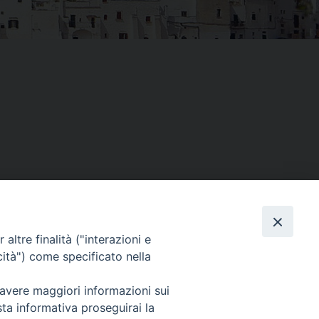
altre finalità ("interazioni e
Facebook
X
Threads
Telegram
WhatsAp
Email
Co
cità") come specificato nella
 avere maggiori informazioni sui
sta informativa proseguirai la
WebMail