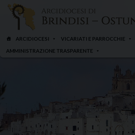
Skip
to
content
ARCIDIOCESI
VICARIATI E PARROCCHIE
AMMINISTRAZIONE TRASPARENTE