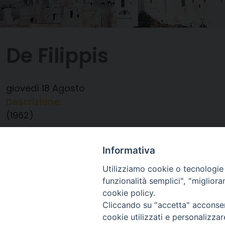
De Filippis
giovedì
18
Agosto
Descrizione:
(1962)
Data:
18/08/2022
Categorie:
Compleanno
Informativa
Utilizziamo cookie o tecnologie s
funzionalità semplici", "miglior
cookie policy.
Cliccando su "accetta" acconsent
cookie utilizzati e personalizza