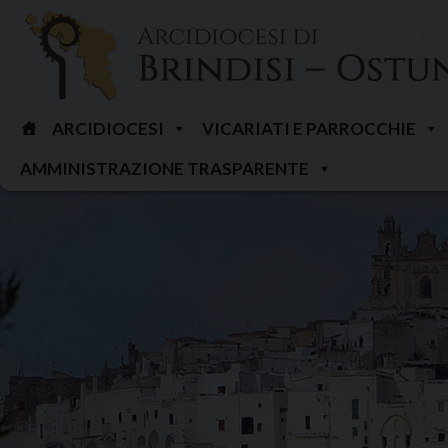
Skip
to
content
ARCIDIOCESI
VICARIATI E PARROCCHIE
AMMINISTRAZIONE TRASPARENTE