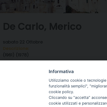
De Carlo, Merico
sabato
22
Ottobre
Descrizione:
(1961) (1978)
Data:
22/10/2022
Categorie:
Anniversario Ordinazione
Informativa
Utilizziamo cookie o tecnologie s
funzionalità semplici", "miglior
cookie policy.
Cliccando su "accetta" acconsent
cookie utilizzati e personalizza