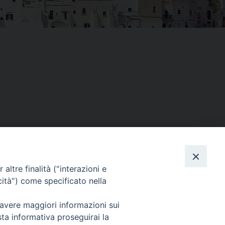
altre finalità ("interazioni e
Facebook
X
Threads
Telegram
WhatsAp
Email
Co
cità") come specificato nella
 avere maggiori informazioni sui
sta informativa proseguirai la
WebMail