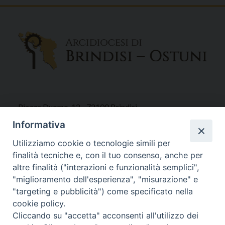
Piazza Duomo, 12 - 72100 Brindisi
Tel 0831.521958
Informativa
Fax 0831.528315
Utilizziamo cookie o tecnologie simili per
finalità tecniche e, con il tuo consenso, anche per
altre finalità ("interazioni e funzionalità semplici",
"miglioramento dell'esperienza", "misurazione" e
Orari Curia
"targeting e pubblicità") come specificato nella
Mar. / Mer. / Giov. ore 9 - 13
cookie policy.
nei mesi estivi solo Martedì ore 9 - 13
Cliccando su "accetta" acconsenti all'utilizzo dei