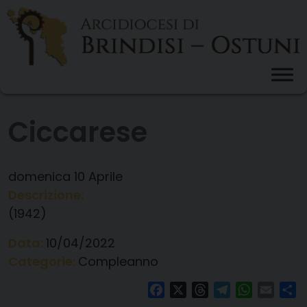
Skip
to
content
Ciccarese
domenica
10
Aprile
Descrizione:
(1942)
Data:
10/04/2022
Categorie:
Compleanno
Facebook
X
Threads
Telegram
WhatsAp
Email
Co